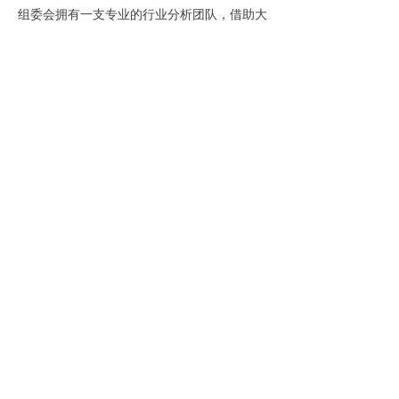
组委会拥有一支专业的行业分析团队，借助大
数据分析技术，对海量的供需信息进行深度挖
掘和智能匹配，为企业和采购商牵线搭桥，快
速找到契合的合作伙伴。
别再犹豫，抢占渔业合作的先机！在广州国际
渔博会的助力下，携手开拓广阔市场，共创渔
业辉煌未来！
第11届广州国际渔博会
同期举办：海洋牧场展|水产养殖展|预制菜
展|冷链生鲜包装展
时间：
2025年9月11-13日
地点：
广州·中国进出口商品交易会展馆