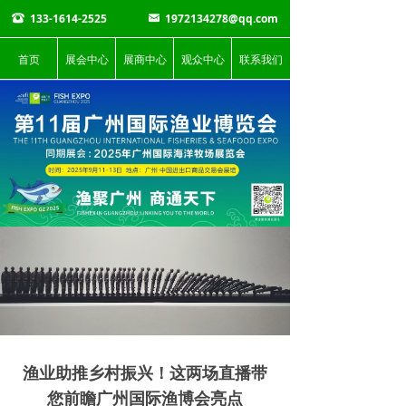
133-1614-2525
1972134278@qq.com
뀰
낂
首页
展会中心
展商中心
观众中心
联系我们
渔业助推乡村振兴！这两场直播带
您前瞻广州国际渔博会亮点