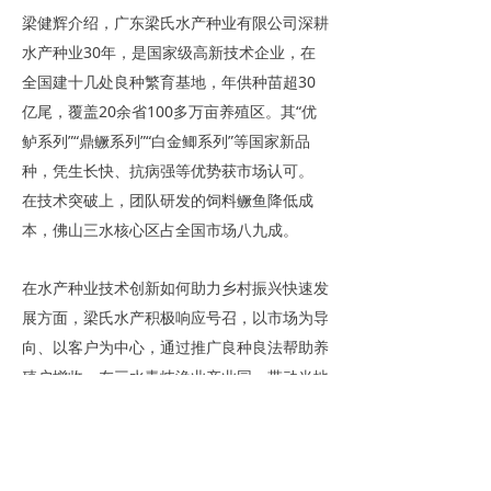
梁健辉介绍，广东梁氏水产种业有限公司深耕
水产种业30年，是国家级高新技术企业，在
全国建十几处良种繁育基地，年供种苗超30
亿尾，覆盖20余省100多万亩养殖区。其“优
鲈系列”“鼎鳜系列”“白金鲫系列”等国家新品
种，凭生长快、抗病强等优势获市场认可。
在技术突破上，团队研发的饲料鳜鱼降低成
本，佛山三水核心区占全国市场八九成。
在水产种业技术创新如何助力乡村振兴快速发
展方面，梁氏水产积极响应号召，以市场为导
向、以客户为中心，通过推广良种良法帮助养
殖户增收。在三水青岐渔业产业园，带动当地
产值从 10 年前的 2 亿元增长到近 10 亿元；
在珠三角核心渔业养殖区域建立完善销售网
络，推动水产品安全工作；在粤西阳春开展